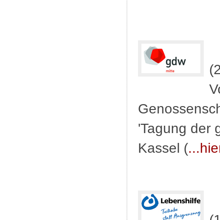
(
V
Genossenscha
'Tagung der 
Kassel (
...hi
(