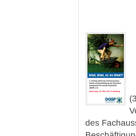
(
V
des Fachauss
Beschäftigun