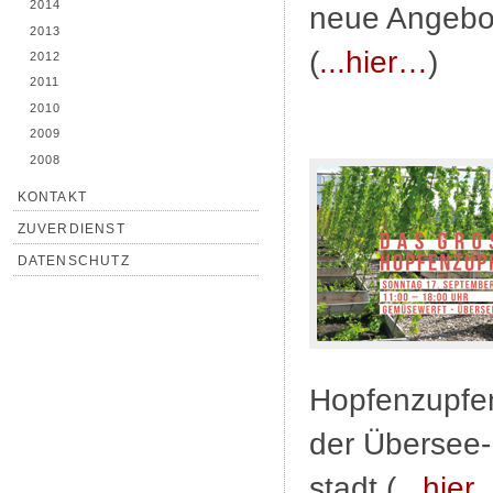
2014
neue Angebot
2013
(
...hier…
)
2012
2011
2010
2009
2008
KONTAKT
ZUVERDIENST
DATENSCHUTZ
Hopfenzupfen
der Übersee-
stadt (
...hier