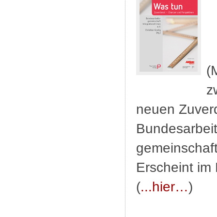
(
z
neuen Zuverd
Bundesarbeit
gemeinschaft 
Erscheint im 
(
...hier…
)