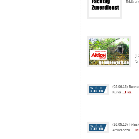
Erklärun
(1
fü
(02.06.13) Bunke
Kurier
...Hier…
(26.05.13) Inklus
Artikel dazu
...Hi