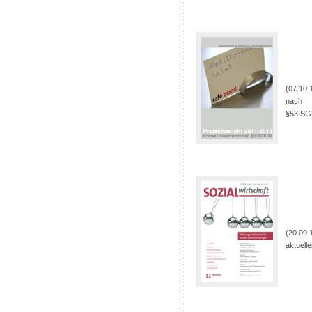
(07.10.
nach
§53 SG
(20.09.
aktuell