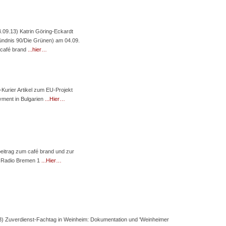
4.09.13) Katrin Göring-Eckardt
ündnis 90/Die Grünen) am 04.09.
 café brand
...hier…
Kurier Artikel zum EU-Projekt
ment in Bulgarien
...Hier…
beitrag zum café brand und zur
 Radio Bremen 1
...Hier…
3) Zuverdienst-Fachtag in Weinheim: Dokumentation und 'Weinheimer