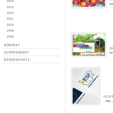
2014
me
2013
2012
2011
2010
2009
2008
KONTAKT
(0
ZUVERDIENST
fü
DATENSCHUTZ
(11.10.
...Hier