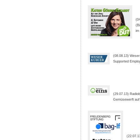
(0
(B
im
(08.08.13) Weser-
Supported Employ
(29.07.13) Radio
Gemüsewerft auf
(22.07.1