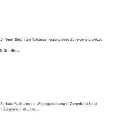
13) Neuer Bericht zur Wirkungsmessung eines Zuverdienstprojektes
B XII
...Hier…
13) Neue Publikation zur Wirkungsmessung im Zuverdienst in der
en Sozialwirtschaft
...Hier…