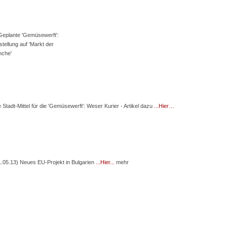
Geplante 'Gemüsewerft':
tellung auf 'Markt der
nche'
 Stadt-Mittel für die 'Gemüsewerft': Weser Kurier - Artikel dazu
...Hier…
1.05.13) Neues EU-Projekt in Bulgarien
...Hier...
mehr