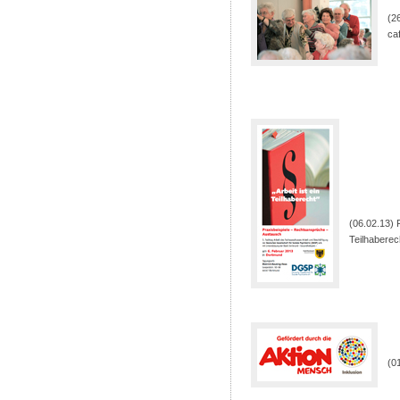
(2
ca
(06.02.13) F
Teilhabere
(0