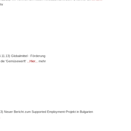
hr
4.11.13) Globalmittel - Förderung
r die 'Gemüsewerft'
...Hier...
mehr
13) Neuer Bericht zum Supported Employment-Projekt in Bulgarien
…