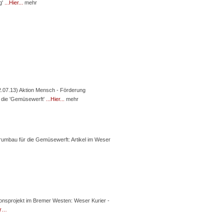
g'
...Hier...
mehr
2.07.13) Aktion Mensch - Förderung
r die 'Gemüsewerft'
...Hier...
mehr
rumbau für die Gemüsewerft: Artikel im Weser
ionsprojekt im Bremer Westen: Weser Kurier -
er…