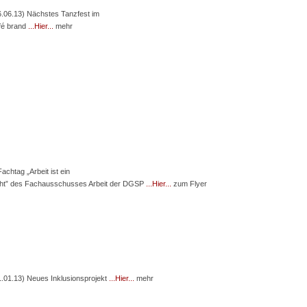
6.06.13) Nächstes Tanzfest im
fé brand
...Hier...
mehr
achtag „Arbeit ist ein
cht” des Fachausschusses Arbeit der DGSP
...Hier...
zum Flyer
1.01.13) Neues Inklusionsprojekt
...Hier...
mehr