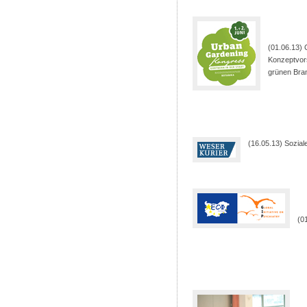
(01.06.13) 
Konzeptvors
grünen Bra
(16.05.13) Soziale
(0