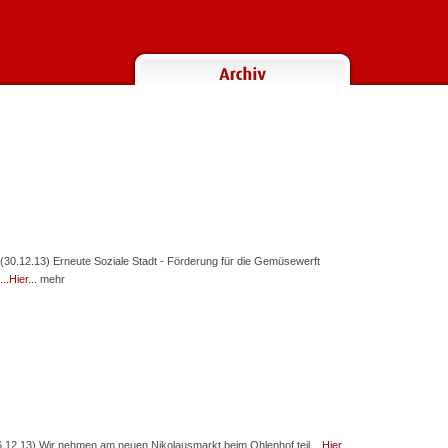
(30.12.13) Erneute Soziale Stadt - Förderung für die Gemüsewerft
...Hier...
mehr
6.12.13) Wir nehmen am neuen Nikolausmarkt beim Ohlenhof teil
...Hier...