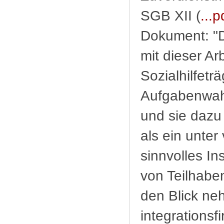
SGB XII (
...p
Dokument: "
mit dieser Ar
Sozialhilfeträ
Aufgabenwah
und sie dazu
als ein unter
sinnvolles I
von Teilhabem
den Blick ne
integrationsf