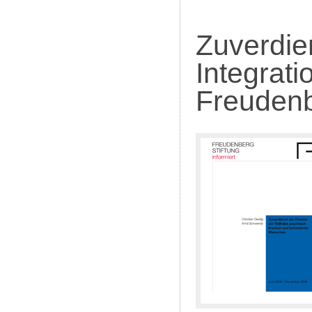
Zuverdie
Integrati
Freudenb