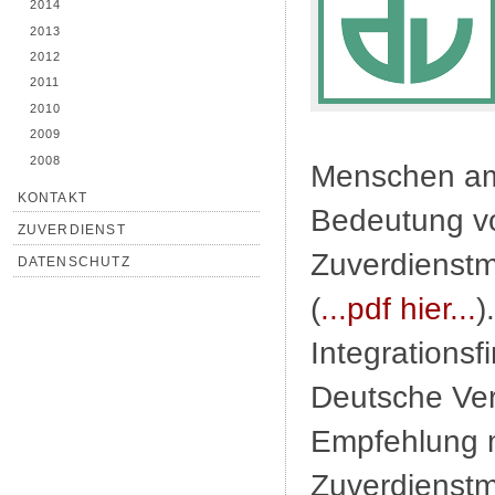
2014
2013
2012
2011
2010
2009
2008
Menschen am 
KONTAKT
Bedeutung v
ZUVERDIENST
Zuverdienstm
DATENSCHUTZ
(
...pdf hier...
)
Integrationsf
Deutsche Ver
Empfehlung mi
Zuverdienstm