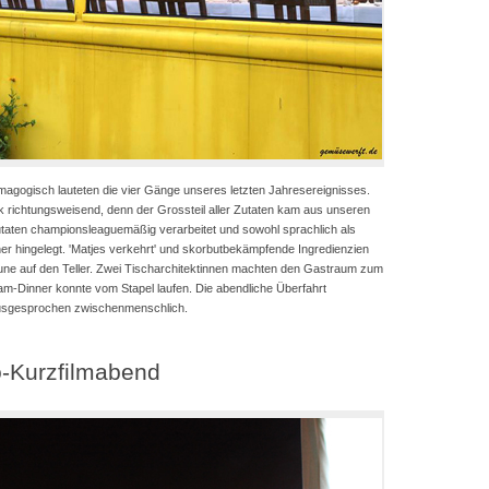
magogisch lauteten die vier Gänge unseres letzten Jahresereignisses.
ck richtungsweisend, denn der Grossteil aller Zutaten kam aus unseren
taten championsleaguemäßig verarbeitet und sowohl sprachlich als
ner hingelegt. 'Matjes verkehrt' und skorbutbekämpfende Ingredienzien
ne auf den Teller. Zwei Tischarchitektinnen machten den Gastraum zum
Dinner konnte vom Stapel laufen. Die abendliche Überfahrt
 ausgesprochen zwischenmenschlich.
o-Kurzfilmabend