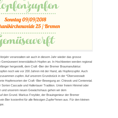
orjahr veranstalten wir auch in diesem Jahr wieder das grosse
e Gemüsewert innerstädtisch Hopfen an. In Hochbeeten werden regional
nfänger hergestellt, dem Craft -Bier der Bremer Braumanufaktur.
 Hopfen noch wie vor 200 Jahren mit der Hand, als Hopfenzupfer. Auch
h zusammen zupfen. Auf unserem Grundstück in der *Überseestadt
rte Hopfensorten der Craft -Bier-Bewegung an: Chinook und Centennial.
Sorten Cascade und Hallertauer Tradition. Unter freiem Himmel oder
ahn und unserem neuen Gewächshaus gehen wir dem
f den Grund. Markus Freybler, der Brauingenieur der Bremer
n Bier kostenfrei für alle fleissigen Zupfer*innen aus. Für den kleinen
ppe.