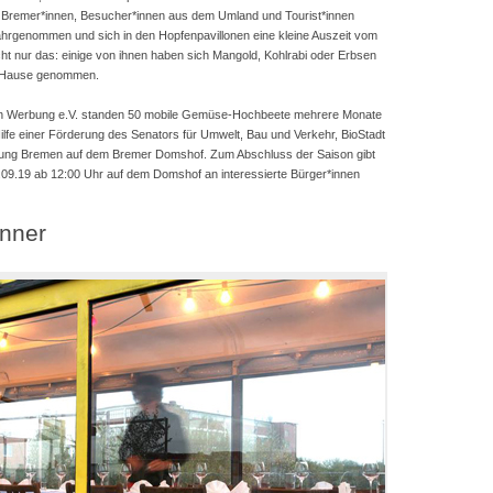
 Bremer*innen, Besucher*innen aus dem Umland und Tourist*innen
hrgenommen und sich in den Hopfenpavillonen eine kleine Auszeit vom
cht nur das: einige von ihnen haben sich Mangold, Kohlrabi oder Erbsen
h Hause genommen.
emen Werbung e.V. standen 50 mobile Gemüse-Hochbeete mehrere Monate
ilfe einer Förderung des Senators für Umwelt, Bau und Verkehr, BioStadt
rung Bremen auf dem Bremer Domshof. Zum Abschluss der Saison gibt
08.09.19 ab 12:00 Uhr auf dem Domshof an interessierte Bürger*innen
nner