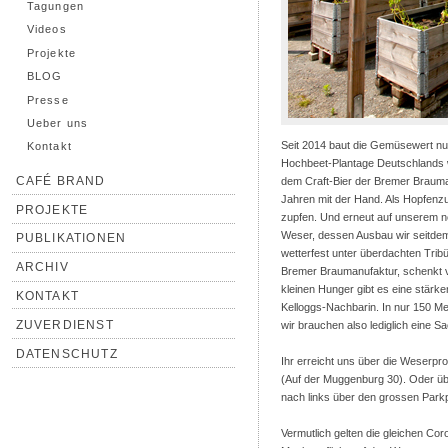
Tagungen
Videos
Projekte
BLOG
Presse
Ueber uns
Seit 2014 baut die Gemüsewert nun
Kontakt
Hochbeet-Plantage Deutschlands we
CAFÉ BRAND
dem Craft-Bier der Bremer Brauman
Jahren mit der Hand. Als Hopfenz
PROJEKTE
zupfen. Und erneut auf unserem n
Weser, dessen Ausbau wir seitdem 
PUBLIKATIONEN
wetterfest unter überdachten Tri
ARCHIV
Bremer Braumanufaktur, schenkt vor
kleinen Hunger gibt es eine stärk
KONTAKT
Kelloggs-Nachbarin. In nur 150 Met
ZUVERDIENST
wir brauchen also lediglich eine S
DATENSCHUTZ
Ihr erreicht uns über die Weserpr
(Auf der Muggenburg 30). Oder üb
nach links über den grossen Parkp
Vermutlich gelten die gleichen Co