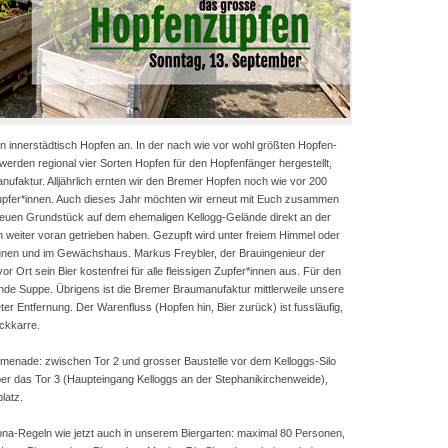
 innerstädtisch Hopfen an. In der nach wie vor wohl größten Hopfen-
rden regional vier Sorten Hopfen für den Hopfenfänger hergestellt,
ufaktur. Alljährlich ernten wir den Bremer Hopfen noch wie vor 200
upfer*innen. Auch dieses Jahr möchten wir erneut mit Euch zusammen
euen Grundstück auf dem ehemaligen Kellogg-Gelände direkt an der
weiter voran getrieben haben. Gezupft wird unter freiem Himmel oder
bünen und im Gewächshaus. Markus Freybler, der Brauingenieur der
 Ort sein Bier kostenfrei für alle fleissigen Zupfer*innen aus. Für den
ende Suppe. Übrigens ist die Bremer Braumanufaktur mittlerweile unsere
er Entfernung. Der Warenfluss (Hopfen hin, Bier zurück) ist fussläufig,
ackkarre.
omenade: zwischen Tor 2 und grosser Baustelle vor dem Kelloggs-Silo
er das Tor 3 (Haupteingang Kelloggs an der Stephanikirchenweide),
latz.
rona-Regeln wie jetzt auch in unserem Biergarten: maximal 80 Personen,